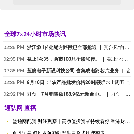
全球7×24小时市场快讯
02:35 PM
浙江象山4处塌方路段已全部抢通
受台风“白海豚”影响，昨天（8月9日），浙江省宁波市象山县出现强降雨天气，造成多处路段发生山体塌方、交通中断。当地多部门迅速启动应急预案，连夜组织力量进行抢修。据介绍，昨日强降雨共造成象山县4处公路出现塌方险情，目前已全部抢通，当地交通部门正开展拉网式排查，消除各类隐患，全力保障台风期间道路通行安全。（央视新闻）
02:35 PM
截止14:35，两市100只个股涨停。
截止14:35，两市100只个股涨停。
02:35 PM
蓝箭电子新设科技公司 含集成电路芯片业务
企查查APP显示，近日，佛山市硕耀科技有限公司成立，经营范围包含集成电路销售；集成电路芯片及产品销售；电子元器件
02:35 PM
02:32 PM
群创：7月销售额188.9亿元新台币。
群创：7月销售额188.9亿元新台币。
通弘网 直播
益通网配资 财经观察｜高净值投资者持续看好 香港财富管理业增
百胜证券 叙利亚阿勒颇发生自杀式炸弹袭击