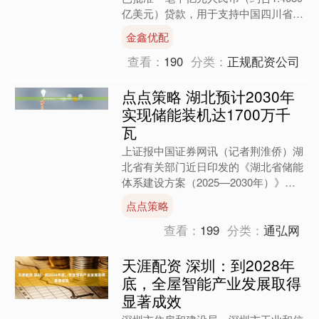
亿美元）贷款，用于支持中国四川省推
进低碳、适应型农业发展。 声明称，
金鑫优配
四川省气候智慧型....
查看：
190
分类：
正规配资公司
点点策略 湖北预计2030年
实现储能装机达1700万千
瓦
上证报中国证券网讯（记者荆淮侨）湖
北省有关部门近日印发的《湖北省储能
体系建设方案（2025—2030年）》提
出，到2027年，湖北新增储能以新型
点点策略
储能为主，全省储....
查看：
199
分类：
通弘网
天涯配资 深圳：到2028年
底，全屋智能产业发展取得
显著成效