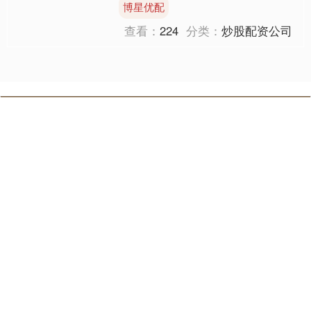
博星优配
毫不害怕这位老人，一如他....
查看：
224
分类：
炒股配资公司
通弘网
通弘网,股票配资平台,炒股配资公司,正规配资公司⑦提供灵活多样的
配资方案，以满足不同投资者的需求。此外，该平台还提供投顾服务
和实时行情分析，助力投资者做出明智的投资决策。
关注 通弘网