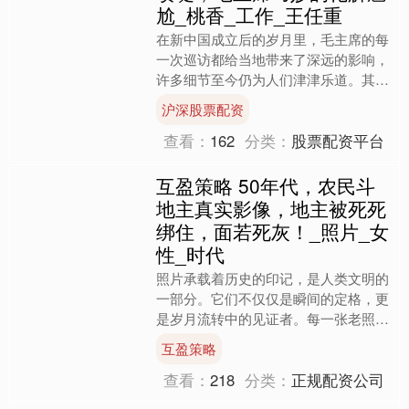
尬_桃香_工作_王任重
在新中国成立后的岁月里，毛主席的每
一次巡访都给当地带来了深远的影响，
许多细节至今仍为人们津津乐道。其
中，在湖北孝感发生了一段略带尴尬却
沪深股票配资
也极富人情味的故事。毛主席....
查看：
162
分类：
股票配资平台
互盈策略 50年代，农民斗
地主真实影像，地主被死死
绑住，面若死灰！_照片_女
性_时代
照片承载着历史的印记，是人类文明的
一部分。它们不仅仅是瞬间的定格，更
是岁月流转中的见证者。每一张老照
片，都像是一台时光机，把我们带回到
互盈策略
过去，帮助我们更好地理解那....
查看：
218
分类：
正规配资公司