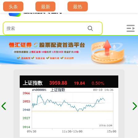
头条
最新
最热
上证指数
3959.63
19.59
0.50%