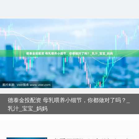
德泰金投配资 母乳喂养小细节，你都做对了吗？_
乳汁_宝宝_妈妈