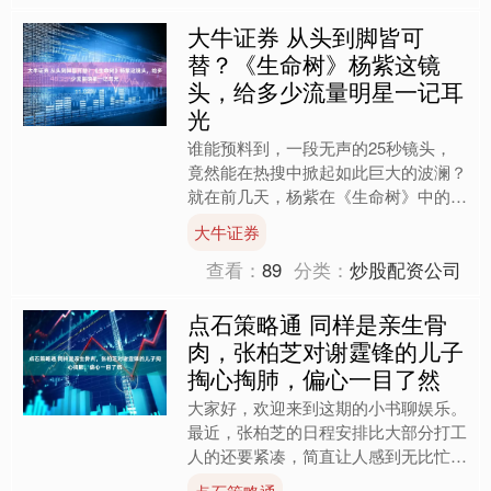
大牛证券 从头到脚皆可
替？《生命树》杨紫这镜
头，给多少流量明星一记耳
光
谁能预料到，一段无声的25秒镜头，
竟然能在热搜中掀起如此巨大的波澜？
就在前几天，杨紫在《生命树》中的一
场失焦眼神戏，让所有人都惊讶不已。
大牛证券
她饰演的白菊偶遇亲弟弟涉....
查看：
89
分类：
炒股配资公司
点石策略通 同样是亲生骨
肉，张柏芝对谢霆锋的儿子
掏心掏肺，偏心一目了然
大家好，欢迎来到这期的小书聊娱乐。
最近，张柏芝的日程安排比大部分打工
人的还要紧凑，简直让人感到无比忙
碌。2026年1月底，她带着三个儿子一