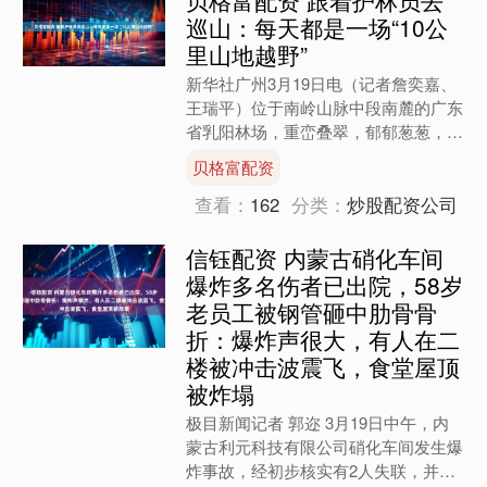
巡山：每天都是一场“10公
里山地越野”
新华社广州3月19日电（记者詹奕嘉、
王瑞平）位于南岭山脉中段南麓的广东
省乳阳林场，重峦叠翠，郁郁葱葱，是
粤港澳大湾区重要的生态屏障和珠江水
贝格富配资
系重要的发源地之一，被....
查看：
162
分类：
炒股配资公司
信钰配资 内蒙古硝化车间
爆炸多名伤者已出院，58岁
老员工被钢管砸中肋骨骨
折：爆炸声很大，有人在二
楼被冲击波震飞，食堂屋顶
被炸塌
极目新闻记者 郭迩 3月19日中午，内
蒙古利元科技有限公司硝化车间发生爆
炸事故，经初步核实有2人失联，并有