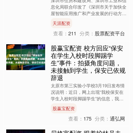
深圳市住房和建设局、深圳市工业和信
息化局联合印发了《深圳市关于加快全
屋智能应用推广和产业发展的行动方案
（2026—2028年）》。方案提出，到
天涯配资
2026年底，全屋....
查看：
211
分类：
股票配资平台
股赢宝配资 校方回应“保安
在学生入校时段脚踢学
生”事件：拍摄角度问题，
未接触到学生，保安已依规
辞退
太原市第三实验小学校3月19日发布情
况说明：近日，网上出现“我校保安在
学生入校时段脚踢学生”的信息，我校
高度重视，立即调取多角度监控，并与
股赢宝配资
现场工作人员谈话了解，....
查看：
175
分类：
通弘网
贝格富配资 跟着护林员去