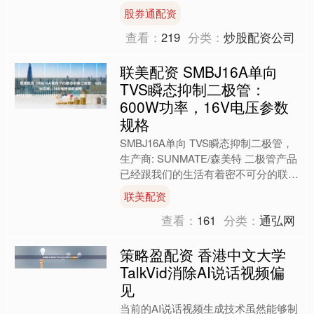
内首个AI计算开放架构，推出AI超集群
股券通配资
系统，开放多....
查看：
219
分类：
炒股配资公司
联美配资 SMBJ16A单向
TVS瞬态抑制二极管：
600W功率，16V电压参数
规格
SMBJ16A单向 TVS瞬态抑制二极管，
生产商: SUNMATE/森美特 二极管产品
已经跟我们的生活有着密不可分的联系
了， TVS瞬态抑制二极管，是一种高
联美配资
效能....
查看：
161
分类：
通弘网
策略盈配资 香港中文大学
TalkVid消除AI说话视频偏
见
当前的AI说话视频生成技术虽然能够制