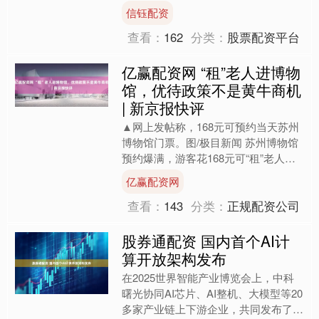
多人受伤被送至邻近的中卫市人民医
信钰配资
院。 中卫市人民医院急....
查看：
162
分类：
股票配资平台
亿赢配资网 “租”老人进博物
馆，优待政策不是黄牛商机
| 新京报快评
▲网上发帖称，168元可预约当天苏州
博物馆门票。图/极目新闻 苏州博物馆
预约爆满，游客花168元可“租”老人免
预约进馆？ 据极目新闻报道，近日，
亿赢配资网
有网友发视频称，....
查看：
143
分类：
正规配资公司
股券通配资 国内首个AI计
算开放架构发布
在2025世界智能产业博览会上，中科
曙光协同AI芯片、AI整机、大模型等20
多家产业链上下游企业，共同发布了国