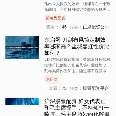
作出令人惊叹的效果，但却存在一个致
命缺陷：它们只对特定类型的人群表现
良好。就像一个只会做中式料理的厨师
策略盈配资
突然被要求制作法国大餐....
查看：
145
分类：
正规配资公司
东启网 刀刮布风筒定制效
率哪家高？盐城嘉虹性价比
如何？
刀刮布风筒选购指南：盐城嘉虹环保科
技性价比剖析刀刮布风筒行业优势 刀
刮布风筒作为矿山、隧道等工程领域通
风系统的关键设备，有着不可替代的优
东启网
势。在这些环境中，通风至....
查看：
73
分类：
股票配资平台
沪深股票配资 妇女代表正
和毛主席握手，不料却打一
喷嚏，毛主席巧妙的化解尴