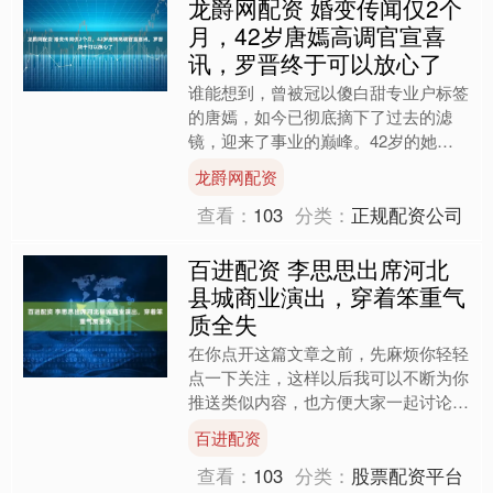
龙爵网配资 婚变传闻仅2个
月，42岁唐嫣高调官宣喜
讯，罗晋终于可以放心了
谁能想到，曾被冠以傻白甜专业户标签
的唐嫣，如今已彻底摘下了过去的滤
镜，迎来了事业的巅峰。42岁的她，
仿佛是从云层中跃然而出，焕发着别样
龙爵网配资
的光彩。曾经的甜妹人设早已....
查看：
103
分类：
正规配资公司
百进配资 李思思出席河北
县城商业演出，穿着笨重气
质全失
在你点开这篇文章之前，先麻烦你轻轻
点一下关注，这样以后我可以不断为你
推送类似内容，也方便大家一起讨论、
分享，你的支持对我真的很重要，让我
百进配资
们一起努力，写出更打动人....
查看：
103
分类：
股票配资平台