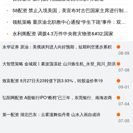
58配资 禁止入境美国，美宣布对古巴国家主席进行制裁_能力_
领航策略 重庆渝北职教中心通报“学生下跪”事件：双方均为学生
永利阁配资 调拨4.3万件中央救灾物资&#32;国家
永华证券 原油：美俄谈判进入向好预期，短期利空逐步累积
08-09
大智慧策略 金城观丨素波荡漾处 山川焕生机_永登_宛川_防洪
07-08
致富配资 8月27日天23转债下跌3.93%，转股溢价率19
09-01
弘阳网配资 A股银行IPO“断档”已三年，东莞银行、南海农商
07-04
第一配资 湖北巴东：云雾漫舞似丹青 山水入画自成诗
07-05