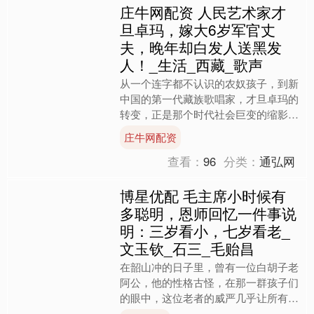
庄牛网配资 人民艺术家才
旦卓玛，嫁大6岁军官丈
夫，晚年却白发人送黑发
人！_生活_西藏_歌声
从一个连字都不认识的农奴孩子，到新
中国的第一代藏族歌唱家，才旦卓玛的
转变，正是那个时代社会巨变的缩影。
她的幸运与奋斗，见证了一个国家从贫
庄牛网配资
困与压迫中脱胎换骨的过程....
查看：
96
分类：
通弘网
博星优配 毛主席小时候有
多聪明，恩师回忆一件事说
明：三岁看小，七岁看老_
文玉钦_石三_毛贻昌
在韶山冲的日子里，曾有一位白胡子老
阿公，他的性格古怪，在那一群孩子们
的眼中，这位老者的威严几乎让所有人
感到畏惧。尽管如此，年幼的毛主席却