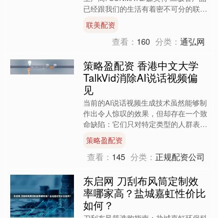
已经跟我们的生活有着密不可分的联系
了， TVS瞬态抑制二极管，是一种高
联美配资
效能....
查看：
160
分类：
通弘网
策略盈配资 香港中文大学
TalkVid消除AI说话视频偏
见
当前的AI说话视频生成技术虽然能够制
作出令人惊叹的效果，但却存在一个致
命缺陷：它们只对特定类型的人群表现
良好。就像一个只会做中式料理的厨师
策略盈配资
突然被要求制作法国大餐....
查看：
145
分类：
正规配资公司
东启网 刀刮布风筒定制效
率哪家高？盐城嘉虹性价比
如何？
刀刮布风筒选购指南：盐城嘉虹环保科