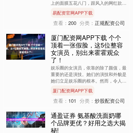
上的面膜五花八门，跟风入的网红款要
么没效果，要么闷痘烂脸，其实不管是
易配资官网APP下载
补水、修护、美白还是清洁....
查看：
200
分类：
正规配资公司
厦门配资网APP下载 个个
顶着一张假脸，这5位整容
女演员，别出来霍霍观众
了！
娱乐圈的女演员，依靠的除了颜值，最
重要的还是演技。她们的演技和外貌是
她们立足娱乐圈的根本。然而，令人遗
憾的是，一些女演员偏偏选择放弃磨练
厦门配资网APP下载
演技，而是一味地在脸上动....
查看：
101
分类：
炒股配资公司
通盈证券 氨基酸洗面奶哪
个品牌更优？好用之选大揭
秘!