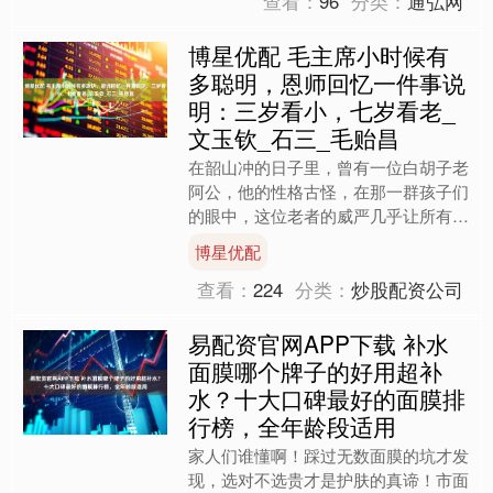
查看：
96
分类：
通弘网
博星优配 毛主席小时候有
多聪明，恩师回忆一件事说
明：三岁看小，七岁看老_
文玉钦_石三_毛贻昌
在韶山冲的日子里，曾有一位白胡子老
阿公，他的性格古怪，在那一群孩子们
的眼中，这位老者的威严几乎让所有人
感到畏惧。尽管如此，年幼的毛主席却
博星优配
毫不害怕这位老人，一如他....
查看：
224
分类：
炒股配资公司
易配资官网APP下载 补水
面膜哪个牌子的好用超补
水？十大口碑最好的面膜排
行榜，全年龄段适用
家人们谁懂啊！踩过无数面膜的坑才发
现，选对不选贵才是护肤的真谛！市面