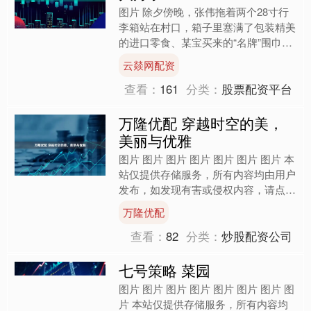
图片 除夕傍晚，张伟拖着两个28寸行
李箱站在村口，箱子里塞满了包装精美
的进口零食、某宝买来的“名牌”围巾、
还有给亲戚孩子们准备的厚厚红包。
云燚网配资
这是他工作第三年回家....
查看：
161
分类：
股票配资平台
万隆优配 穿越时空的美，
美丽与优雅
图片 图片 图片 图片 图片 图片 图片 本
站仅提供存储服务，所有内容均由用户
发布，如发现有害或侵权内容，请点击
举报。....
万隆优配
查看：
82
分类：
炒股配资公司
七号策略 菜园
图片 图片 图片 图片 图片 图片 图片 图
片 本站仅提供存储服务，所有内容均