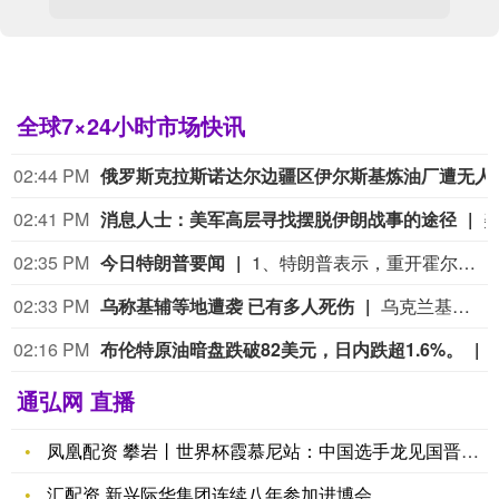
全球7×24小时市场快讯
02:44 PM
俄罗斯克拉斯诺达尔边疆区伊
02:41 PM
消息人士：美军高层寻找摆脱伊朗战事的途径
02:35 PM
今日特朗普要闻
1、特朗普表示，重开霍尔木兹海峡的谈判正在推进，尽管伊朗议员正在考虑对与美国和以色列相关的船只实施限制。 2、特朗普：（关于人工智能）这可能比石油还要重要。谁赢得人工智能，谁就赢得一切。就是如此重要。人工智能比互联网大很多倍。 3、报道称，美国总统特朗普近日在一次私下会晤中表示，他希望副总统万斯能够赢得2028年总统大选。 4、美国总统特朗普当地时间8月7日宣布，联邦政府将向多个关键矿产和电池项目投资30亿美元，旨在增加美国国内产量，并以此推动国家安全与产业政策。 5、美国总统特朗普6日否认他对国防部长赫格塞思不满，称对赫格塞思所做的工作“非常满意”。 6、白宫本周致信库克称，特朗普“正在考虑”解除其职务，并要求她在三周内回应有关抵押贷款欺诈的指控。 7、特朗普媒体集团退出与Crypto.com的两项交易。 8、当地时间8月6日，有记者在采访美国总统特朗普时提出，如果民主党人在中期选举后控制国会众议院，可能会再次试图弹劾他，特朗普表示，“很多人说我是有史以来最伟大的总统之一”。
02:33 PM
乌称基辅等地遭袭 已有多人死伤
乌克兰基辅市军政管理局8日通报称，当天凌晨基辅市遭俄军袭击，截至当地时间5时45分，袭击已造成4人受伤，基辅市两个地区发生火灾，相关部门正在开展救援工作。此外，乌克兰基辅州军政管理局通报称，当天基辅州遭俄军无人机袭击，截至目前已造成3人死亡，另有3人受伤。目前俄罗斯方面对此暂无回应。
02:16 PM
布伦特原油暗盘跌破82美元，日内跌超1.6%。
通弘网 直播
凤凰配资 攀岩丨世界杯霞慕尼站：中国选手龙见国晋级决赛_比赛
汇配资 新兴际华集团连续八年参加进博会