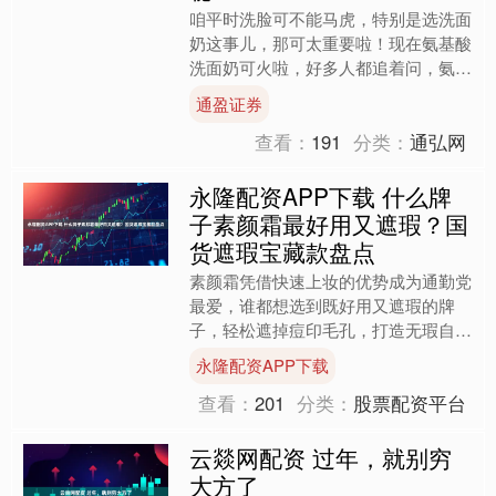
咱平时洗脸可不能马虎，特别是选洗面
奶这事儿，那可太重要啦！现在氨基酸
洗面奶可火啦，好多人都追着问，氨基
酸洗面奶到底哪个品牌更优呢？毕竟咱
通盈证券
的脸蛋儿这么娇嫩，可不能....
查看：
191
分类：
通弘网
永隆配资APP下载 什么牌
子素颜霜最好用又遮瑕？国
货遮瑕宝藏款盘点
素颜霜凭借快速上妆的优势成为通勤党
最爱，谁都想选到既好用又遮瑕的牌
子，轻松遮掉痘印毛孔，打造无瑕自然
底妆。但市面素颜霜良莠不齐，不少产
永隆配资APP下载
品宣传的高遮瑕全是噱头，浅....
查看：
201
分类：
股票配资平台
云燚网配资 过年，就别穷
大方了