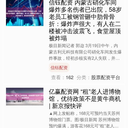
信钰配资 内蒙古硝化车间
爆炸多名伤者已出院，58岁
老员工被钢管砸中肋骨骨
折：爆炸声很大，有人在二
楼被冲击波震飞，食堂屋顶
被炸塌
极目新闻记者 郭迩 3月19日中午，内
蒙古利元科技有限公司硝化车间发生爆
炸事故，经初步核实有2人失联，并有
多人受伤被送至邻近的中卫市人民医
信钰配资
院。 中卫市人民医院急....
查看：
162
分类：
股票配资平台
亿赢配资网 “租”老人进博物
馆，优待政策不是黄牛商机
| 新京报快评
▲网上发帖称，168元可预约当天苏州
博物馆门票。图/极目新闻 苏州博物馆
预约爆满，游客花168元可“租”老人免