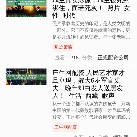
绑住，面若死灰！_照片_女
性_时代
照片承载着历史的印记，是人类文明的
一部分。它们不仅仅是瞬间的定格，更
是岁月流转中的见证者。每一张老照
片，都像是一台时光机，把我们带回到
互盈策略
过去，帮助我们更好地理解那....
查看：
218
分类：
正规配资公司
庄牛网配资 人民艺术家才
旦卓玛，嫁大6岁军官丈
夫，晚年却白发人送黑发
人！_生活_西藏_歌声
从一个连字都不认识的农奴孩子，到新
中国的第一代藏族歌唱家，才旦卓玛的
转变，正是那个时代社会巨变的缩影。
她的幸运与奋斗，见证了一个国家从贫
庄牛网配资
困与压迫中脱胎换骨的过程....