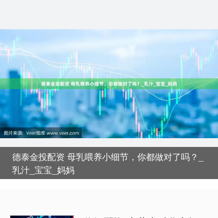
德泰金投配资 母乳喂养小细节，你都做对了吗？_
乳汁_宝宝_妈妈