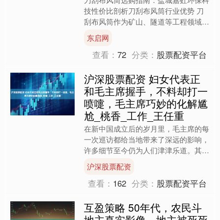
技性价比剖析刀刮布风筒行业优势 刀
刮布风筒作为矿山、隧道等工程领域通
风系统的关键设备，有着不可替代的优
东启网
势。在这些环境中，通风至....
查看：
72
分类：
股票配资平台
沪深股票配资 妇女代表正
和毛主席握手，不料却打一
喷嚏，毛主席巧妙的化解尴
尬_桃香_工作_王任重
在新中国成立后的岁月里，毛主席的每
一次巡访都给当地带来了深远的影响，
许多细节至今仍为人们津津乐道。其
中，在湖北孝感发生了一段略带尴尬却
沪深股票配资
也极富人情味的故事。毛主席....
查看：
162
分类：
股票配资平台
互盈策略 50年代，农民斗
地主真实影像，地主被死死