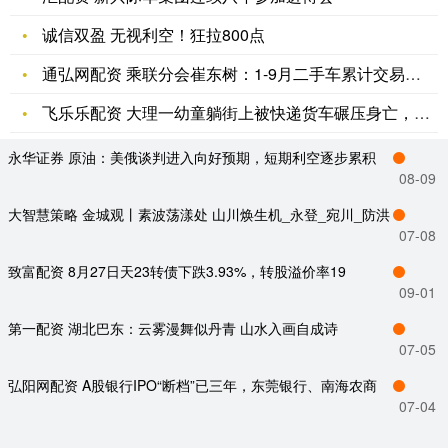
诚信双盈 无视利空！狂拉800点
通弘网配资 乘联分会崔东树：1-9月二手车累计交易量1473
飞乐乐配资 大理一幼童躺街上被快递货车碾压身亡，目前正在责任
永华证券 原油：美俄谈判进入向好预期，短期利空逐步累积
08-09
大智慧策略 金城观丨素波荡漾处 山川焕生机_永登_宛川_防洪
07-08
致富配资 8月27日天23转债下跌3.93%，转股溢价率19
09-01
第一配资 湖北巴东：云雾漫舞似丹青 山水入画自成诗
07-05
弘阳网配资 A股银行IPO“断档”已三年，东莞银行、南海农商
07-04