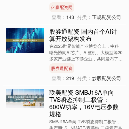
预约进馆？ 据极目新闻报道，近日，
亿赢配资网
有网友发视频称，....
查看：
143
分类：
正规配资公司
股券通配资 国内首个AI计
算开放架构发布
在2025世界智能产业博览会上，中科
曙光协同AI芯片、AI整机、大模型等20
多家产业链上下游企业，共同发布了国
内首个AI计算开放架构，推出AI超集群
股券通配资
系统，开放多....
查看：
219
分类：
炒股配资公司
联美配资 SMBJ16A单向
TVS瞬态抑制二极管：
600W功率，16V电压参数
规格
SMBJ16A单向 TVS瞬态抑制二极管，
生产商: SUNMATE/森美特 二极管产品